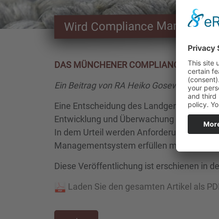
Wird Compliance Management 
DAS MÜNCHENER COMPLIANCE-URTEIL 
Ein Beitrag von RA Heiko Gosewinkel
Eine Entscheidung des Landgerichts Münch
Entwicklung und Überwachung von Comp
In dem Urteil werden Anforderungen defini
Managementsystem erfüllen muss.
Diese Veröffentlichung ist erschienen in de
Laden Sie den gesamten Artikel als PD