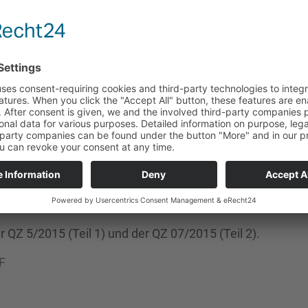
zur Pflicht?
UND SEINE KONSEQUENZEN
en hat grundlegende Bedeutung für die Einführung,
liance-Managementsystemen.
ert, die ein rechtskonformes Compliance-
r QZ 5/2015 (Teil 1) und der QZ 07/2015 (Teil 2).
F