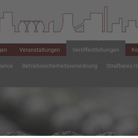
gen
Veranstaltungen
Veröffentlichungen
Ko
iance
Betriebssicherheitsverordnung
Strafbares 